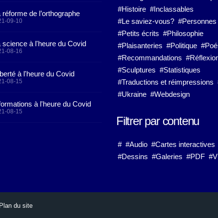
#Histoire
#Inclassables
 réforme de l’orthographe
#Le saviez-vous?
#Personnes
21-09-10
#Petits écrits
#Philosophie
 science à l'heure du Covid
#Plaisanteries
#Politique
#Po
21-08-16
#Recommandations
#Réflexio
#Sculptures
#Statistiques
iberté à l'heure du Covid
21-08-15
#Traductions et réimpressions
#Ukraine
#Webdesign
formations à l'heure du Covid
21-08-15
Filtrer par contenu
#
#Audio
#Cartes interactives
#Dessins
#Galeries
#PDF
#V
Plan du site