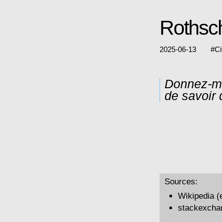
Rothsch
2025-06-13
#
Ci
Donnez-moi
de savoir q
Sources:
Wikipedia (
stackexcha