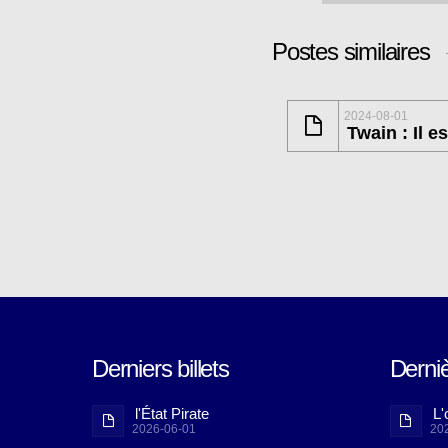
Postes similaires
2024-08-01
Twain : Il e
Derniers billets
Derni
l'État Pirate
L'
2026-06-01
20