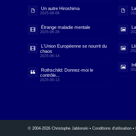
Un autre Hiroshima
La
2025-08-08
20
Étrange maladie mentale
La
2025-06-28
20
L'Union Européenne se nourrit du
Ll
chaos
20
2025-06-14
In
Rothschild: Donnez-moi le
20
contrôle...
2025-06-13
© 2004-2026 Christophe Jablonski
•
Conditions d'utilisation
•