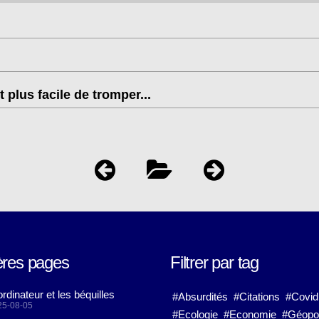
st plus facile de tromper...
ères pages
Filtrer par tag
ordinateur et les béquilles
#Absurdités
#Citations
#Covid
25-08-05
#Ecologie
#Economie
#Géopol