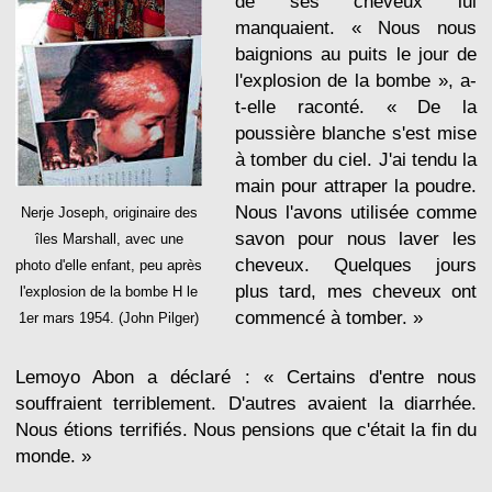
de ses cheveux lui
manquaient. « Nous nous
baignions au puits le jour de
l'explosion de la bombe », a-
t-elle raconté. « De la
poussière blanche s'est mise
à tomber du ciel. J'ai tendu la
main pour attraper la poudre.
Nous l'avons utilisée comme
Nerje Joseph, originaire des
savon pour nous laver les
îles Marshall, avec une
cheveux. Quelques jours
photo d'elle enfant, peu après
plus tard, mes cheveux ont
l'explosion de la bombe H le
commencé à tomber. »
1er mars 1954. (John Pilger)
Lemoyo Abon a déclaré : « Certains d'entre nous
souffraient terriblement. D'autres avaient la diarrhée.
Nous étions terrifiés. Nous pensions que c'était la fin du
monde. »