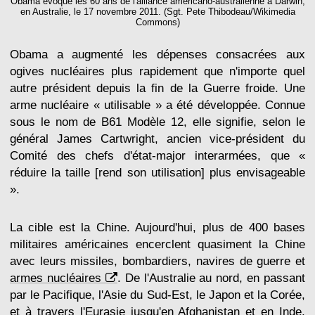
Obama évoque les 60 ans de l'alliance américano-australienne à Darwin,
en Australie, le 17 novembre 2011. (Sgt. Pete Thibodeau/Wikimedia
Commons)
Obama a augmenté les dépenses consacrées aux
ogives nucléaires plus rapidement que n'importe quel
autre président depuis la fin de la Guerre froide. Une
arme nucléaire « utilisable » a été développée. Connue
sous le nom de B61 Modèle 12, elle signifie, selon le
général James Cartwright, ancien vice-président du
Comité des chefs d'état-major interarmées, que «
réduire la taille [rend son utilisation] plus envisageable
».
La cible est la Chine. Aujourd'hui, plus de 400 bases
militaires américaines encerclent quasiment la Chine
avec leurs missiles, bombardiers, navires de guerre et
armes nucléaires
. De l'Australie au nord, en passant
par le Pacifique, l'Asie du Sud-Est, le Japon et la Corée,
et à travers l'Eurasie jusqu'en Afghanistan et en Inde,