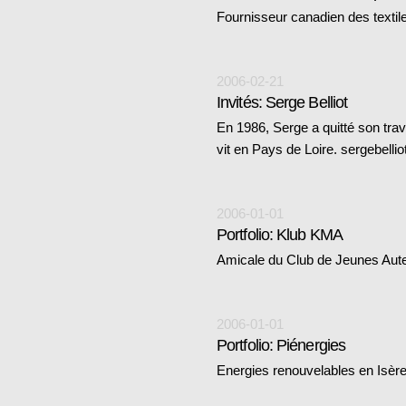
Fournisseur canadien des textil
2006-02-21
Invités: Serge Belliot
En 1986, Serge a quitté son trava
vit en Pays de Loire. sergebellio
2006-01-01
Portfolio: Klub KMA
Amicale du Club de Jeunes Aut
2006-01-01
Portfolio: Piénergies
Energies renouvelables en Isèr