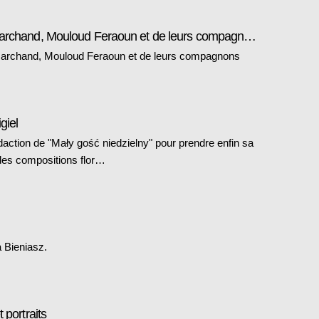
Portfolio: Les amis de Max Marchand, Mouloud Feraoun et de leurs compagnons
archand, Mouloud Feraoun et de leurs compagnons
giel
daction de "Mały gość niedzielny" pour prendre enfin sa
 des compositions flor…
a Bieniasz.
 portraits