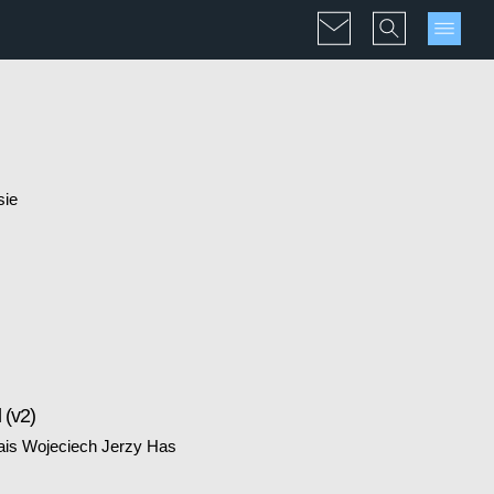
sie
 (v2)
nais Wojeciech Jerzy Has