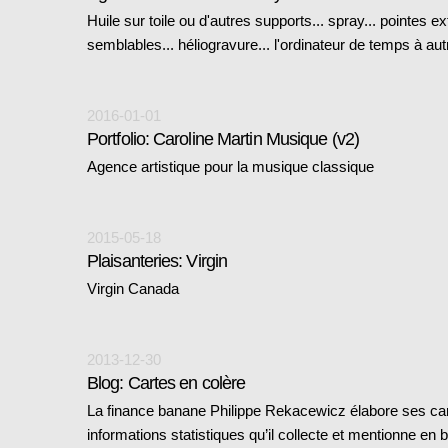
Huile sur toile ou d'autres supports... spray... pointes ex
semblables... héliogravure... l'ordinateur de temps à aut
2016-01-01
Portfolio: Caroline Martin Musique (v2)
Agence artistique pour la musique classique
2015-05-18
Plaisanteries: Virgin
Virgin Canada
2013-12-30
Blog: Cartes en colère
La finance banane Philippe Rekacewicz élabore ses car
informations statistiques qu’il collecte et mentionne e