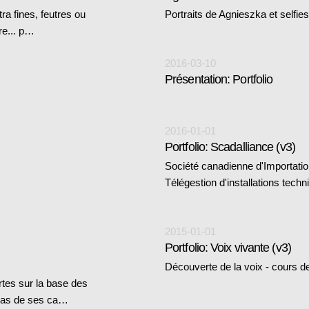
tra fines, feutres ou
Portraits de Agnieszka et selfies
re... p…
2016-03-10
Présentation: Portfolio
2016-01-01
Portfolio: Scadalliance (v3)
Société canadienne d'Importation
Télégestion d'installations tech
2015-01-01
Portfolio: Voix vivante (v3)
Découverte de la voix - cours d
tes sur la base des
n bas de ses ca…