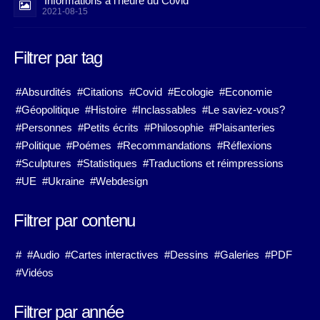
Informations à l'heure du Covid
2021-08-15
Filtrer par tag
#Absurdités
#Citations
#Covid
#Ecologie
#Economie
#Géopolitique
#Histoire
#Inclassables
#Le saviez-vous?
#Personnes
#Petits écrits
#Philosophie
#Plaisanteries
#Politique
#Poémes
#Recommandations
#Réflexions
#Sculptures
#Statistiques
#Traductions et réimpressions
#UE
#Ukraine
#Webdesign
Filtrer par contenu
#
#Audio
#Cartes interactives
#Dessins
#Galeries
#PDF
#Vidéos
Filtrer par année