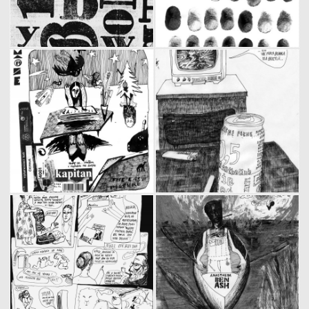
Typo 1
Traces
(1999)
(1999)
Capitaine
Brésil
(1999)
(1999)
"Attablée, j'attends... les fêtes"
"Voilà comment le Brési