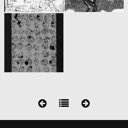
Bambino
Anastasia
(1999)
(1999)
Ces jours qui m'ont fait perdre un bouton du panta
(1998)