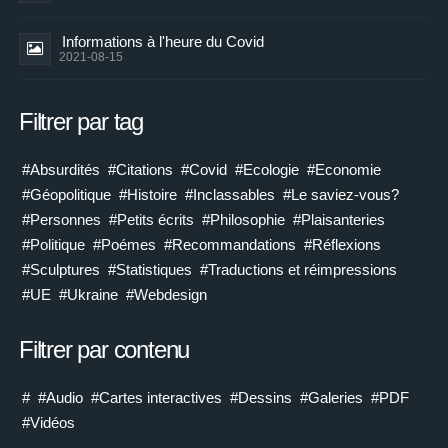
Informations à l'heure du Covid
2021-08-15
Filtrer par tag
#Absurdités
#Citations
#Covid
#Ecologie
#Economie
#Géopolitique
#Histoire
#Inclassables
#Le saviez-vous?
#Personnes
#Petits écrits
#Philosophie
#Plaisanteries
#Politique
#Poémes
#Recommandations
#Réflexions
#Sculptures
#Statistiques
#Traductions et réimpressions
#UE
#Ukraine
#Webdesign
Filtrer par contenu
#
#Audio
#Cartes interactives
#Dessins
#Galeries
#PDF
#Vidéos