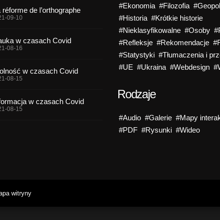
#Ekonomia
#Filozofia
#Geopol
 réforme de l’orthographe
#Historia
#Krótkie historie
21-09-10
#Nieklasyfikowalne
#Osoby
#
uka w czasach Covid
#Refleksje
#Rekomendacje
#
21-08-16
#Statystyki
#Tłumaczenia i prz
#UE
#Ukraina
#Webdesign
#
lność w czasach Covid
21-08-15
Rodzaje
formacja w czasach Covid
21-08-15
#Audio
#Galerie
#Mapy intera
#PDF
#Rysunki
#Wideo
pa witryny