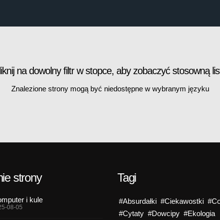
liknij na dowolny filtr w stopce, aby zobaczyć stosowną lis
Znalezione strony mogą być niedostępne w wybranym języku
ie strony
Tagi
mputer i kule
#Absurdałki
#Ciekawostki
#Co
25-08-05
#Cytaty
#Dowcipy
#Ekologia