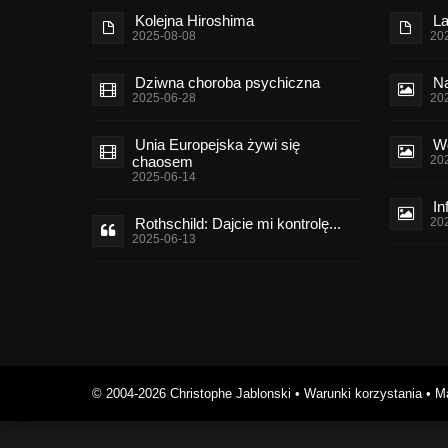
Kolejna Hiroshima
La
2025-08-08
20
Dziwna choroba psychiczna
Na
2025-06-28
20
Unia Europejska żywi się
Wo
chaosem
20
2025-06-14
In
Rothschild: Dajcie mi kontrolę...
20
2025-06-13
© 2004-2026 Christophe Jablonski
•
Warunki korzystania
•
Ma