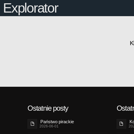
Explorator
K
Ostatnie posty
Ostatn
Państwo pirackie
Ko
2026-06-01
20