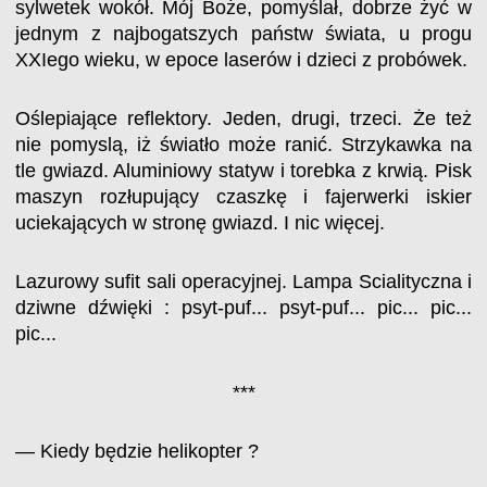
sylwetek wokół. Mój Boże, pomyślał, dobrze żyć w
jednym z najbogatszych państw świata, u progu
XXIego wieku, w epoce laserów i dzieci z probówek.
Oślepiające reflektory. Jeden, drugi, trzeci. Że też
nie pomyslą, iż światło może ranić. Strzykawka na
tle gwiazd. Aluminiowy statyw i torebka z krwią. Pisk
maszyn rozłupujący czaszkę i fajerwerki iskier
uciekających w stronę gwiazd. I nic więcej.
Lazurowy sufit sali operacyjnej. Lampa Scialityczna i
dziwne dźwięki : psyt-puf... psyt-puf... pic... pic...
pic...
***
— Kiedy będzie helikopter ?