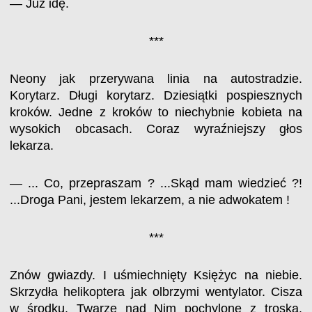
— Już idę.
***
Neony jak przerywana linia na autostradzie.
Korytarz. Długi korytarz. Dziesiątki pospiesznych
kroków. Jedne z kroków to niechybnie kobieta na
wysokich obcasach. Coraz wyraźniejszy głos
lekarza.
— ... Co, przepraszam ? ...Skąd mam wiedzieć ?!
...Droga Pani, jestem lekarzem, a nie adwokatem !
***
Znów gwiazdy. I uśmiechnięty Księżyc na niebie.
Skrzydła helikoptera jak olbrzymi wentylator. Cisza
w środku. Twarze nad Nim pochylone z troską.