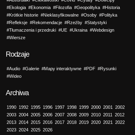
#Ekologia
#Ekonomia
#Filozofia
#Geopolityka
#Historia
#Krótkie historie
#Nieklasyfikowalne
#Osoby
#Polityka
#Refleksje
#Rekomendacje
#Rzeźby
#Statystyki
#Tłumaczenia i przedruki
#UE
#Ukraina
#Webdesign
#Wiersze
Rodzaje
#Audio
#Galerie
#Mapy interaktywne
#PDF
#Rysunki
#Wideo
Archiwa
1990
1992
1995
1996
1997
1998
1999
2000
2001
2002
2003
2004
2005
2006
2007
2008
2009
2010
2011
2012
2013
2014
2015
2016
2017
2018
2019
2020
2021
2022
2023
2024
2025
2026