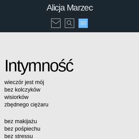
Alicja Marzec
Intymność
wieczór jest mój
bez kolczyków
wisiorków
zbędnego ciężaru
bez makijażu
bez pośpiechu
bez stressu