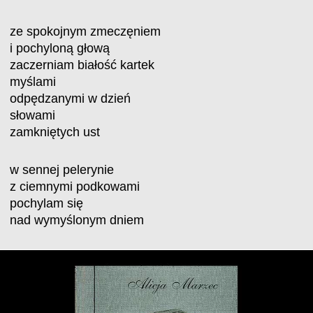
ze spokojnym zmeczęniem
i pochyloną głową
zaczerniam białość kartek
myślami
odpędzanymi w dzień
słowami
zamkniętych ust
w sennej pelerynie
z ciemnymi podkowami
pochylam się
nad wymyślonym dniem