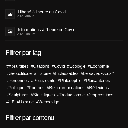
Lliberté à l'heure du Covid
2021-08-15
Informations à l'heure du Covid
2021-08-15
Filtrer par tag
#Absurdités
#Citations
#Covid
#Ecologie
#Economie
#Géopolitique
#Histoire
#Inclassables
#Le saviez-vous?
#Personnes
#Petits écrits
#Philosophie
#Plaisanteries
#Politique
#Poémes
#Recommandations
#Réflexions
#Sculptures
#Statistiques
#Traductions et réimpressions
#UE
#Ukraine
#Webdesign
Filtrer par contenu