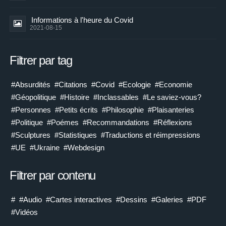
Informations à l'heure du Covid
2021-08-15
Filtrer par tag
#Absurdités
#Citations
#Covid
#Ecologie
#Economie
#Géopolitique
#Histoire
#Inclassables
#Le saviez-vous?
#Personnes
#Petits écrits
#Philosophie
#Plaisanteries
#Politique
#Poémes
#Recommandations
#Réflexions
#Sculptures
#Statistiques
#Traductions et réimpressions
#UE
#Ukraine
#Webdesign
Filtrer par contenu
#
#Audio
#Cartes interactives
#Dessins
#Galeries
#PDF
#Vidéos