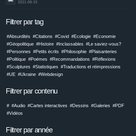
2021-08-15
Filtrer par tag
#Absurdités
#Citations
#Covid
#Ecologie
#Economie
#Géopolitique
#Histoire
#Inclassables
#Le saviez-vous?
#Personnes
#Petits écrits
#Philosophie
#Plaisanteries
#Politique
#Poémes
#Recommandations
#Réflexions
#Sculptures
#Statistiques
#Traductions et réimpressions
#UE
#Ukraine
#Webdesign
Filtrer par contenu
#
#Audio
#Cartes interactives
#Dessins
#Galeries
#PDF
#Vidéos
Filtrer par année