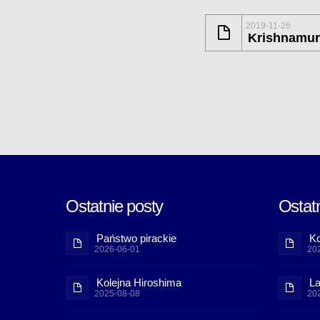
2019-11-26
Krishnamur
Ostatnie posty
Ostatn
Państwo pirackie
Ko
2026-06-01
20
Kolejna Hiroshima
La
2025-08-08
20