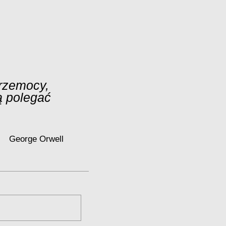
przemocy,
ą polegać
George Orwell