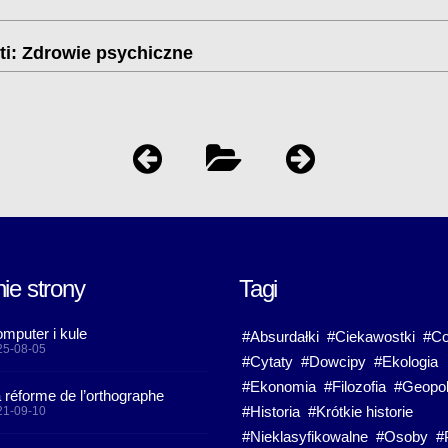
ti: Zdrowie psychiczne
ie strony
Tagi
mputer i kule
#Absurdałki
#Ciekawostki
#Co
25-08-05
#Cytaty
#Dowcipy
#Ekologia
#Ekonomia
#Filozofia
#Geopol
 réforme de l’orthographe
#Historia
#Krótkie historie
21-09-10
#Nieklasyfikowalne
#Osoby
#