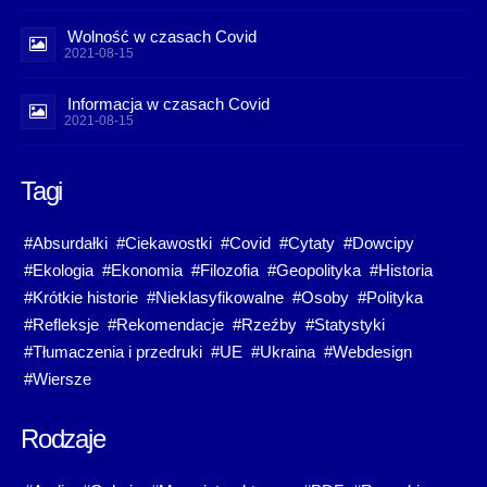
Wolność w czasach Covid
2021-08-15
Informacja w czasach Covid
2021-08-15
Tagi
#Absurdałki
#Ciekawostki
#Covid
#Cytaty
#Dowcipy
#Ekologia
#Ekonomia
#Filozofia
#Geopolityka
#Historia
#Krótkie historie
#Nieklasyfikowalne
#Osoby
#Polityka
#Refleksje
#Rekomendacje
#Rzeźby
#Statystyki
#Tłumaczenia i przedruki
#UE
#Ukraina
#Webdesign
#Wiersze
Rodzaje