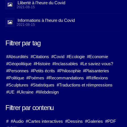
Lliberté à l'heure du Covid
2021-08-15
Informations à l'heure du Covid
2021-08-15
Filtrer par tag
#Absurdités
#Citations
#Covid
#Ecologie
#Economie
#Géopolitique
#Histoire
#Inclassables
#Le saviez-vous?
#Personnes
#Petits écrits
#Philosophie
#Plaisanteries
#Politique
#Poémes
#Recommandations
#Réflexions
#Sculptures
#Statistiques
#Traductions et réimpressions
#UE
#Ukraine
#Webdesign
Filtrer par contenu
#
#Audio
#Cartes interactives
#Dessins
#Galeries
#PDF