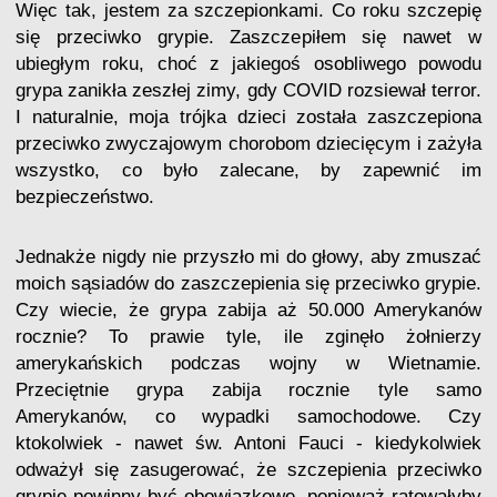
Więc tak, jestem za szczepionkami. Co roku szczepię
się przeciwko grypie. Zaszczepiłem się nawet w
ubiegłym roku, choć z jakiegoś osobliwego powodu
grypa zanikła zeszłej zimy, gdy COVID rozsiewał terror.
I naturalnie, moja trójka dzieci została zaszczepiona
przeciwko zwyczajowym chorobom dziecięcym i zażyła
wszystko, co było zalecane, by zapewnić im
bezpieczeństwo.
Jednakże nigdy nie przyszło mi do głowy, aby zmuszać
moich sąsiadów do zaszczepienia się przeciwko grypie.
Czy wiecie, że grypa zabija aż 50.000 Amerykanów
rocznie? To prawie tyle, ile zginęło żołnierzy
amerykańskich podczas wojny w Wietnamie.
Przeciętnie grypa zabija rocznie tyle samo
Amerykanów, co wypadki samochodowe. Czy
ktokolwiek - nawet św. Antoni Fauci - kiedykolwiek
odważył się zasugerować, że szczepienia przeciwko
grypie powinny być obowiązkowe, ponieważ ratowałyby