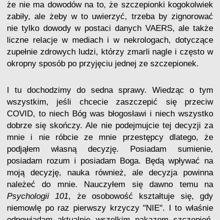
że nie ma dowodów na to, że szczepionki kogokolwiek
zabiły, ale żeby w to uwierzyć, trzeba by zignorować
nie tylko dowody w postaci danych VAERS, ale także
liczne relacje w mediach i w nekrologach, dotyczące
zupełnie zdrowych ludzi, którzy zmarli nagle i często w
okropny sposób po przyjęciu jednej ze szczepionek.
I tu dochodzimy do sedna sprawy. Wiedząc o tym
wszystkim, jeśli chcecie zaszczepić się przeciw
COVID, to niech Bóg was błogosławi i niech wszystko
dobrze się skończy. Ale nie podejmujcie tej decyzji za
mnie i nie róbcie ze mnie przestępcy dlatego, że
podjąłem własną decyzję. Posiadam sumienie,
posiadam rozum i posiadam Boga. Będą wpływać na
moją decyzję, nauka również, ale decyzja powinna
należeć do mnie. Nauczyłem się dawno temu na
Psychologii 101
, że osobowość kształtuje się, gdy
niemowlę po raz pierwszy krzyczy "NIE". I to właśnie
odpowiadam aktualnie wszelkim nakazom szczepień.