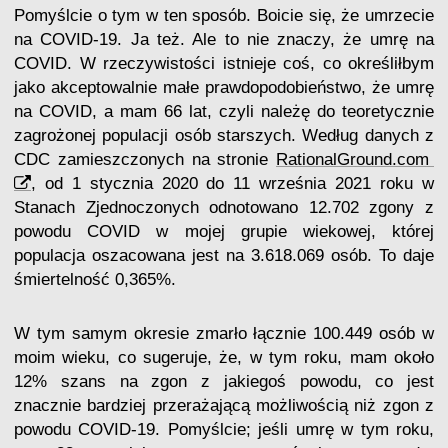
Pomyślcie o tym w ten sposób. Boicie się, że umrzecie
na COVID-19. Ja też. Ale to nie znaczy, że umrę na
COVID. W rzeczywistości istnieje coś, co określiłbym
jako akceptowalnie małe prawdopodobieństwo, że umrę
na COVID, a mam 66 lat, czyli należę do teoretycznie
zagrożonej populacji osób starszych. Według danych z
CDC zamieszczonych na stronie
RationalGround.com
, od 1 stycznia 2020 do 11 września 2021 roku w
Stanach Zjednoczonych odnotowano 12.702 zgony z
powodu COVID w mojej grupie wiekowej, której
populacja oszacowana jest na 3.618.069 osób. To daje
śmiertelność 0,365%.
W tym samym okresie zmarło łącznie 100.449 osób w
moim wieku, co sugeruje, że, w tym roku, mam około
12% szans na zgon z jakiegoś powodu, co jest
znacznie bardziej przerażającą możliwością niż zgon z
powodu COVID-19. Pomyślcie; jeśli umrę w tym roku,