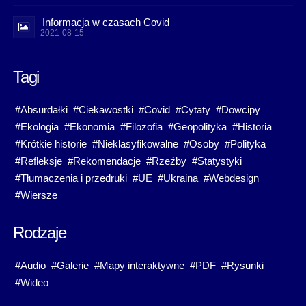
Informacja w czasach Covid
2021-08-15
Tagi
#Absurdałki
#Ciekawostki
#Covid
#Cytaty
#Dowcipy
#Ekologia
#Ekonomia
#Filozofia
#Geopolityka
#Historia
#Krótkie historie
#Nieklasyfikowalne
#Osoby
#Polityka
#Refleksje
#Rekomendacje
#Rzeźby
#Statystyki
#Tłumaczenia i przedruki
#UE
#Ukraina
#Webdesign
#Wiersze
Rodzaje
#Audio
#Galerie
#Mapy interaktywne
#PDF
#Rysunki
#Wideo