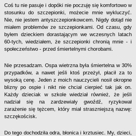
Coś tu nie pasuje i dopóki nie poczuję się komfortowo w
stosunku do szczepionki, możecie mnie wykluczyć.
Nie, nie jestem antyszczepionkowcem. Nigdy dotąd nie
miałem problemów ze szczepionkami. Od czasu, gdy
byłem dzieckiem dorastającym we wczesnych latach
60-tych, wiedziałem, że szczepionki chronią mnie - i
społeczeństwo - przed śmiertelnymi chorobami.
Nie przesadzam. Ospa wietrzna była śmiertelna w 30%
przypadków, a nawet jeśli ktoś przeżył, płacił za to
wysoką cenę. Jeden z moich nauczycieli nosił okropne
blizny po ospie i nikt nie chciał cierpieć tak jak on.
Każdy dzieciak w szkole wiedział również, że jeśli
nadział się na zardzewiały gwoźdź, ryzykował
zarażenie się tężcem, który miał straszniejszą nazwę:
szczękościsk.
Do tego dochodziła odra, błonica i krztusiec. My, dzieci,