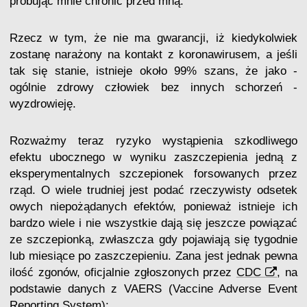
próbując mnie chronić przed mną.
Rzecz w tym, że nie ma gwarancji, iż kiedykolwiek
zostanę narażony na kontakt z koronawirusem, a jeśli
tak się stanie, istnieje około 99% szans, że jako -
ogólnie zdrowy człowiek bez innych schorzeń -
wyzdrowieję.
Rozważmy teraz ryzyko wystąpienia szkodliwego
efektu ubocznego w wyniku zaszczepienia jedną z
eksperymentalnych szczepionek forsowanych przez
rząd. O wiele trudniej jest podać rzeczywisty odsetek
owych niepożądanych efektów, ponieważ istnieje ich
bardzo wiele i nie wszystkie dają się jeszcze powiązać
ze szczepionką, zwłaszcza gdy pojawiają się tygodnie
lub miesiące po zaszczepieniu. Zana jest jednak pewna
ilość zgonów, oficjalnie zgłoszonych przez
CDC
, na
podstawie danych z VAERS (Vaccine Adverse Event
Reporting System):