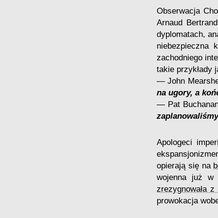
Obserwacja Chom
Arnaud Bertran
dyplomatach, ana
niebezpieczna 
zachodniego inte
takie przykłady j
— John Mearsh
na ugory, a koń
— Pat Buchana
zaplanowaliśmy
Apologeci imper
ekspansjonizme
opierają się na
b
wojenna już w
zrezygnowała z 
prowokacja wob