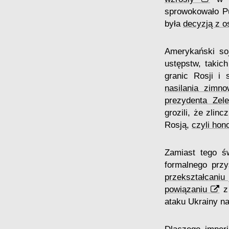
sprowokowało Pu
była
decyzją z os
Amerykański so
ustępstw, takic
granic Rosji i
nasilania zimno
prezydenta Zel
grozili, że zlin
Rosją,
czyli hon
Zamiast tego ś
formalnego prz
przekształcaniu
powiązaniu
z 
ataku Ukrainy n