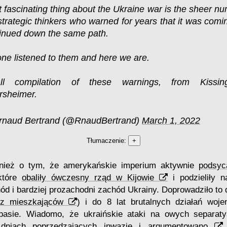
 fascinating thing about the Ukraine war is the sheer nu
strategic thinkers who warned for years that it was comi
inued down the same path.
ne listened to them and here we are.
ll compilation of these warnings, from Kissin
rsheimer.
rnaud Bertrand (@RnaudBertrand)
March 1, 2022
Tłumaczenie:
+
nież o tym, że amerykańskie imperium aktywnie
podsyc
które
obaliły ówczesny rząd w Kijowie
i podzieliły n
ód i bardziej prozachodni zachód Ukrainy. Doprowadziło to
zez mieszkająców
) i do 8 lat brutalnych działań woj
basie. Wiadomo, że ukraińskie ataki na owych separa
niach poprzedzających inwazję i
argumentowano