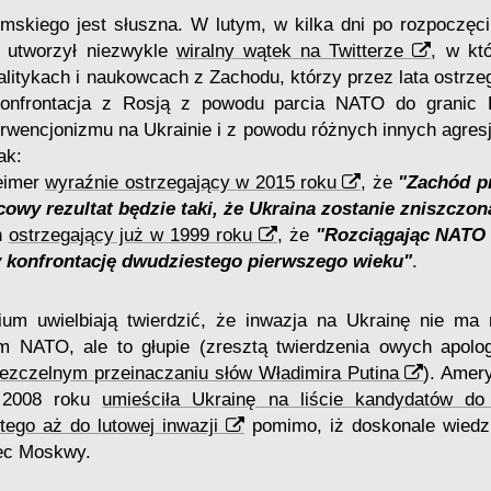
skiego jest słuszna. W lutym, w kilka dni po rozpoczęciu 
d utworzył niezwykle
wiralny wątek na Twitterze
, w kt
litykach i naukowcach z Zachodu, którzy przez lata ostrzega
konfrontacja z Rosją z powodu parcia NATO do granic 
rwencjonizmu na Ukrainie i z powodu różnych innych agres
ak:
eimer
wyraźnie ostrzegający w 2015 roku
, że
"Zachód p
cowy rezultat będzie taki, że Ukraina zostanie zniszczon
n
ostrzegający już w 1999 roku
, że
"Rozciągając NATO 
 konfrontację dwudziestego pierwszego wieku"
.
ium uwielbiają twierdzić, że inwazja na Ukrainę nie ma
m NATO, ale to głupie (zresztą twierdzenia owych apolo
ezczelnym przeinaczaniu słów Władimira Putina
). Amer
 2008 roku
umieściła Ukrainę na liście kandydatów 
tego aż do lutowej inwazji
pomimo, iż doskonale wiedzi
ec Moskwy.