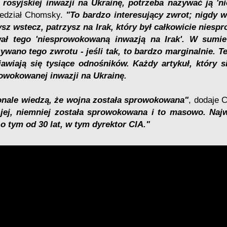
 rosyjskiej inwazji na Ukrainę, potrzeba nazywać ją '
edział Chomsky.
"To bardzo interesujący zwrot; nigdy w
sz wstecz, patrzysz na Irak, który był całkowicie niesp
ał tego 'niesprowokowaną inwazją na Irak'. W sumi
ywano tego zwrotu - jeśli tak, to bardzo marginalnie. T
jawiają się tysiące odnośników. Każdy artykuł, który s
owokowanej inwazji na Ukrainę.
nale wiedzą, że wojna została sprowokowana"
, dodaje
 jej, niemniej została sprowokowana i to masowo. Naj
o tym od 30 lat, w tym dyrektor CIA."