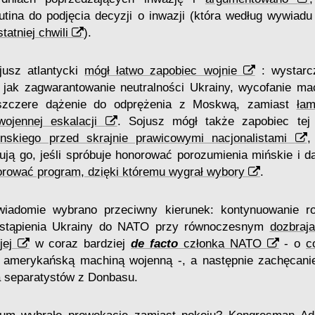
tina do podjęcia decyzji o inwazji (która według wywiad
tatniej chwili
).
jusz atlantycki
mógł łatwo zapobiec wojnie
: wystarcz
h jak zagwarantowanie neutralności Ukrainy, wycofanie ma
 szczere dążenie do odprężenia z Moskwą, zamiast
łam
wojennej eskalacji
. Sojusz mógł także zapobiec te
enskiego przed skrajnie prawicowymi nacjonalistami
,
czują go, jeśli spróbuje honorować porozumienia mińskie i 
orować program, dzięki któremu wygrał wybory
.
wiadomie wybrano przeciwny kierunek: kontynuowanie 
ystąpienia Ukrainy do NATO przy równoczesnym
dozbraj
 jej
w coraz bardziej
de facto
członka NATO
- o
c
amerykańską machiną wojenną -, a następnie zachęcanie
a separatystów z Donbasu.