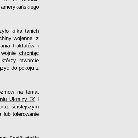
u amerykańskiego
yło kilka tanich
chiny wojennej z
ania traktatów i
j wojnie
chroniąc
 którzy otwarcie
dążyć do pokoju z
rozmów na temat
aniu Ukrainy
i
oraz ściślejszym
 lub tolerowanie