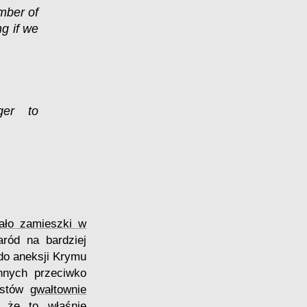
mber of
ng if we
ger to
ało zamieszki w
aród na bardziej
 do aneksji Krymu
ennych przeciwko
tystów
gwałtownie
, że to właśnie