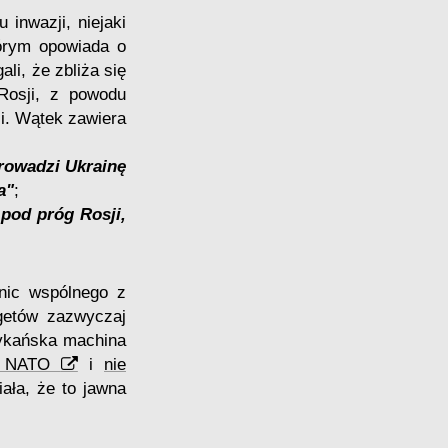
inwazji, niejaki
órym opowiada o
li, że zbliża się
Rosji, z powodu
ji. Wątek zawiera
rowadzi Ukrainę
a"
;
pod próg Rosji,
 nic wspólnego z
getów zazwyczaj
ykańska machina
do NATO
i
nie
ała, że to jawna