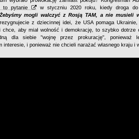
ium wybrało prowokację zamiast pokoju? Kongresman A
a to pytanie
w styczniu 2020 roku, kiedy droga do
Żebyśmy mogli walczyć z Rosją TAM, a nie musieli 
zrezygnujecie z dziecinnej idei, że USA pomaga Ukrainie
 i chce, aby miał wolność i demokrację, to szybko dotrz
ną dla siebie "wojnę przez prokurację", ponieważ 
 interesie, i ponieważ nie chcieli narażać własnego kraju i 