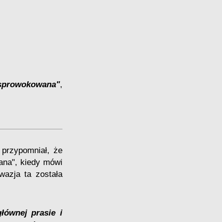
esprowokowana"
,
przypomniał, że
ana", kiedy mówi
wazja ta została
łównej prasie i