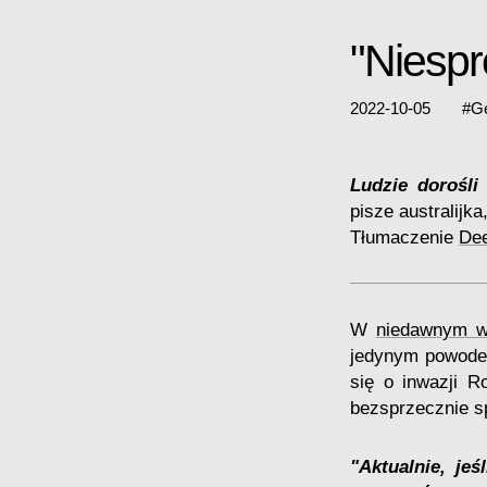
"Niespr
2022-10-05
#
Ge
Ludzie dorośli
pisze australijka
Tłumaczenie
De
W
niedawnym w
jedynym powodem
się o inwazji R
bezsprzecznie s
"Aktualnie, je