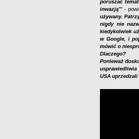
poruszać temat
inwazją'"
- powi
używany. Patrzy
nigdy nie nazw
kiedykolwiek uż
w Google, i po
mówić o niespr
Dlaczego?
Ponieważ dosko
usprawiedliwia
USA uprzedzali 