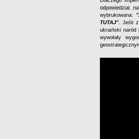
Dlaczego imper
odpowiedzial n
wybrukowana:
"
TUTAJ"
. Jeśli 
ukraiński naród
wywołały wygod
geostrategicznym