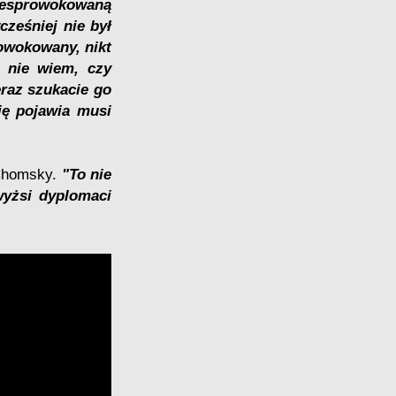
niesprowokowaną
cześniej nie był
rowokowany, nikt
e nie wiem, czy
eraz szukacie go
ię pojawia musi
 Chomsky.
"To nie
wyżsi dyplomaci