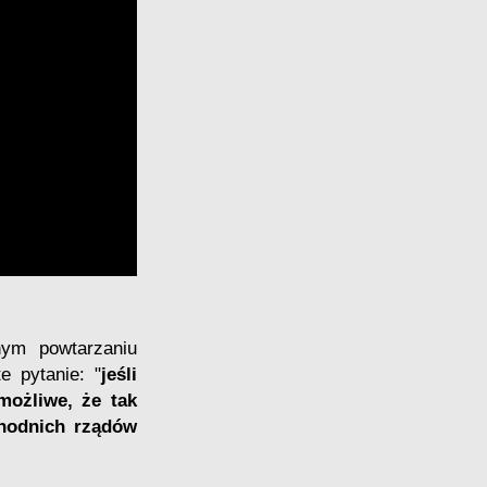
nym powtarzaniu
e pytanie: "
jeśli
możliwe, że tak
chodnich rządów