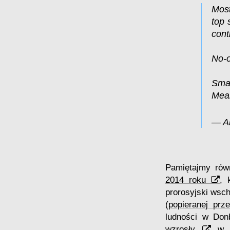
Most
top 
cont
No-o
Sma
Mea
— A
Pamiętajmy rów
2014 roku
, 
prorosyjski wsch
(
popieranej pr
ludności w Don
wzrosły
w d