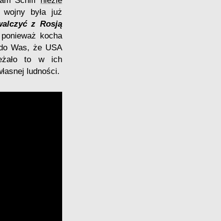
dam Schiff
nieźle
 wojny była już
walczyć z Rosją
, ponieważ kocha
e do Was, że USA
leżało to w ich
własnej ludności.