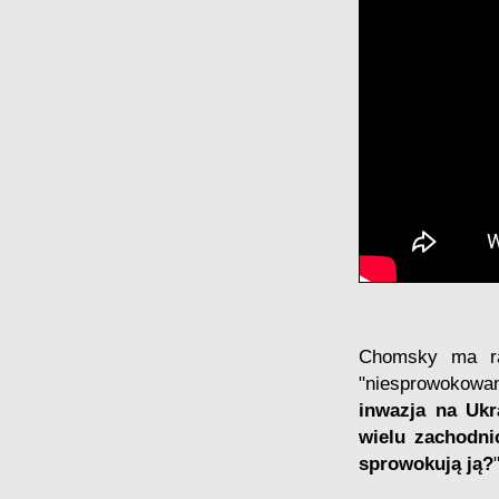
Chomsky ma rac
"niesprowokowan
inwazja na Ukr
wielu zachodni
sprowokują ją?