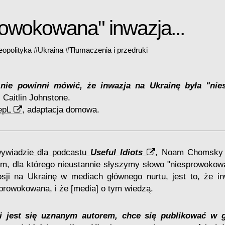
owokowana" inwazja...
opolityka
#
Ukraina
#
Tłumaczenia i przedruki
 nie powinni mówić, że inwazja na Ukrainę była "ni
, Caitlin Johnstone.
epL
, adaptacja domowa.
ywiadzie dla podcastu
Useful Idiots
, Noam Chomsky 
, dla którego nieustannie słyszymy słowo "niesprowokow
osji na Ukrainę w mediach głównego nurtu, jest to, że in
prowokowana, i że [media] o tym wiedzą.
śli jest się uznanym autorem, chce się publikować w g