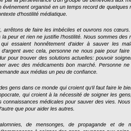
le par la persévérance d'un groupe de bénévoles aux m
 événement organisé en un temps record de quelques 
ntexte d'hostilité médiatique.
ît, arrêtons de faire les imbéciles et ouvrons nos cœurs. 
 la peur et rien ne justifie l'hostilité. Nous sommes des
es qui essaient honnêtement d'aider à sauver les m
d'argent avec cela, personne ne nous paie pour faire
 dur pour trouver des solutions actuelles: pouvoir soigne
ner avec des médicaments bon marché. Personne ne s
demande aux médias un peu de confiance.
 des gens dans ce monde qui croient qu'il faut faire le bie
pocrate, qui croient à la nécessité de soigner les gens
 les connaissances médicales pour sauver des vies. No
d'autre que pour aider les autres.
alomnies, de mensonges, de propagande et de ma