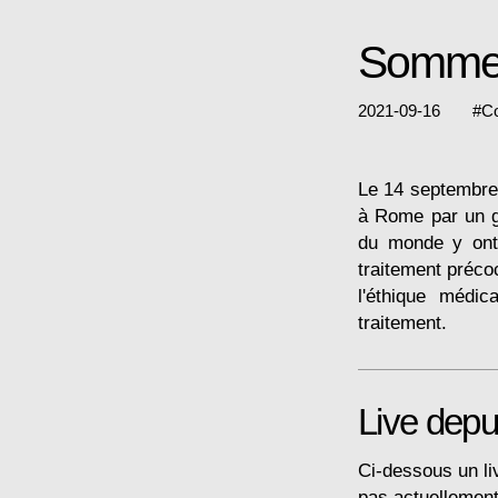
Sommet 
2021-09-16
#
C
Le 14 septembre 
à Rome par un g
du monde y ont 
traitement préco
l'éthique médic
traitement.
Live dep
Ci-dessous un li
pas actuellement 