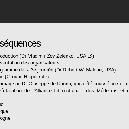
s séquences
roduction (
Dr Vladimir Zev Zelenko, USA
)
sentation des organisateurs
ogramme de la 3e journée (Dr Robert W. Malone, USA)
lie (Groupe Hippocrate)
mage au Dr Giuseppe de Donno, qui a été poussé au suici
claration de l'Alliance Internationale des Médecins et d
ie
ique
logne