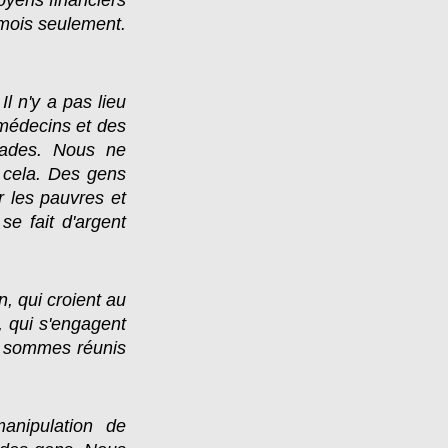
oyens financiers
mois seulement.
Il n'y a pas lieu
 médecins et des
alades. Nous ne
 cela. Des gens
r les pauvres et
e fait d'argent
n, qui croient au
, qui s'engagent
us sommes réunis
nipulation de