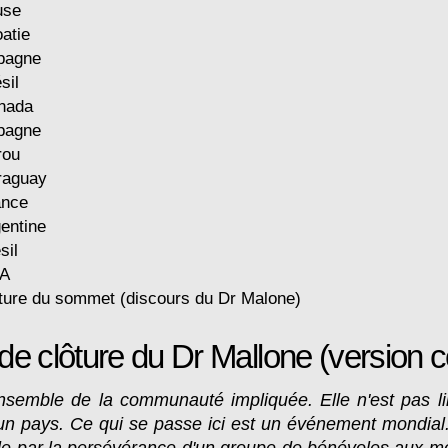
use
atie
pagne
sil
nada
pagne
rou
raguay
ance
entine
sil
A
ture du sommet (discours du Dr Malone)
de clôture du Dr Mallone (version c
nsemble de la communauté impliquée. Elle n'est pas li
 un pays. Ce qui se passe ici est un événement mondia