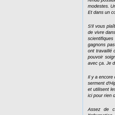
rendu possib
modestes. Un
Et dans un co
S'il vous pla
de vivre dans
scientifiqu
gagnons pas 
ont travaillé
pouvoir soig
avec ça. Je 
Il y a encore
serment d'Hip
et utilisent
ici pour rien 
Assez de c