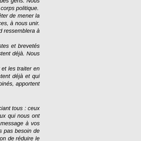
 des gens. Nous
orps politique.
êter de mener la
es, à nous unir.
id ressemblera à
tes et brevetés
stent déjà. Nous
et les traiter en
tent déjà et qui
binés, apportent
iant tous : ceux
eux qui nous ont
le message à vos
s pas besoin de
son de réduire le