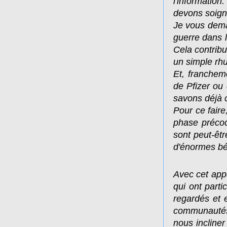
l'informatio
devons soign
Je vous dema
guerre dans 
Cela contribu
un simple rh
Et, franchem
de Pfizer ou 
savons déjà 
Pour ce faire
phase précoc
sont peut-êtr
d'énormes bé
Avec cet app
qui ont parti
regardés et 
communautés 
nous incliner