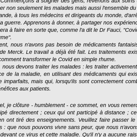
n. Commençons à soigner des gens, revenons aux soins
er non seulement les malades mais aussi l'ensemble du c
nde, à tous les médecins et dirigeants du monde, d'arr
la guerre. Apprenons à donner, à partager nos expérienc
era à faire en sorte que, comme l'a dit le Dr Fauci, "Cov
ume".
ent, nous n'avons pas besoin de médicaments fantaisis
de Merck. Le travail a déjà été fait. Les traitements exi
comment transformer le Covid en simple rhume.
, nous devons traiter les malades : les traiter activement 
e de la maladie, en utilisant des médicaments qui exis
e imparfaits, mais qui, lorsqu'ils sont correctement com
néfices aux patients.
el, je clôture - humblement - ce sommet, en vous remerc
cipé directement ; ceux qui ont participé à distance ; c
en ont tiré des enseignements. Veuillez faire passer 
: que nous pouvons vivre sans peur, que nous n'avon
 devant ce virus et cette maladie. Qu'il n'y a aucune rai