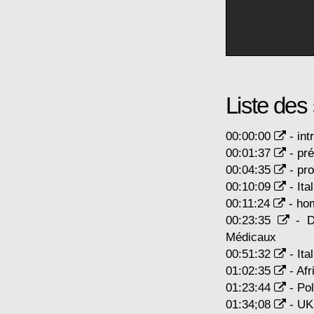
Liste de
00:00:00
- int
00:01:37
- pré
00:04:35
- pr
00:10:09
- Ita
00:11:24
- hom
00:23:35
- Dé
Médicaux
00:51:32
- Ital
01:02:35
- Afr
01:23:44
- Po
01:34;08
- UK