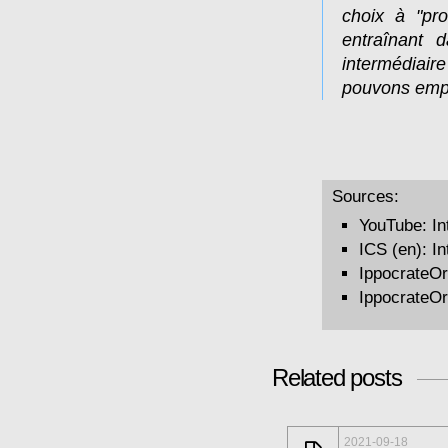
choix à "pro
entraînant 
intermédiair
pouvons empr
Sources:
YouTube:
In
ICS (en):
In
IppocrateOrg
IppocrateOr
Related posts
2021-09-18