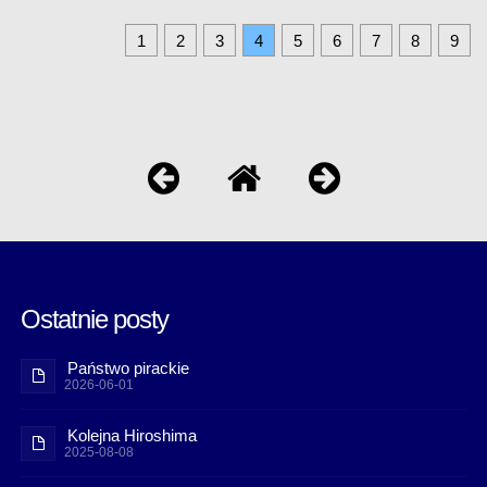
1
2
3
4
5
6
7
8
9
Ostatnie posty
Państwo pirackie
2026-06-01
Kolejna Hiroshima
2025-08-08