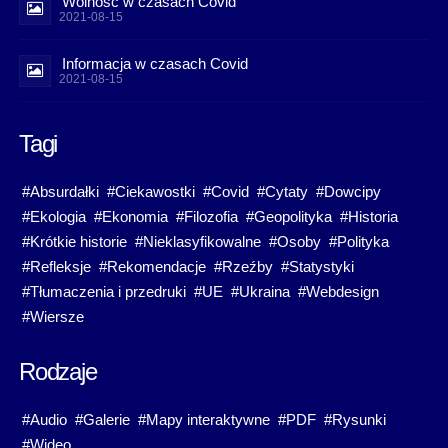
Wolność w czasach Covid
2021-08-15
Informacja w czasach Covid
2021-08-15
Tagi
#Absurdałki
#Ciekawostki
#Covid
#Cytaty
#Dowcipy
#Ekologia
#Ekonomia
#Filozofia
#Geopolityka
#Historia
#Krótkie historie
#Nieklasyfikowalne
#Osoby
#Polityka
#Refleksje
#Rekomendacje
#Rzeźby
#Statystyki
#Tłumaczenia i przedruki
#UE
#Ukraina
#Webdesign
#Wiersze
Rodzaje
#Audio
#Galerie
#Mapy interaktywne
#PDF
#Rysunki
#Wideo